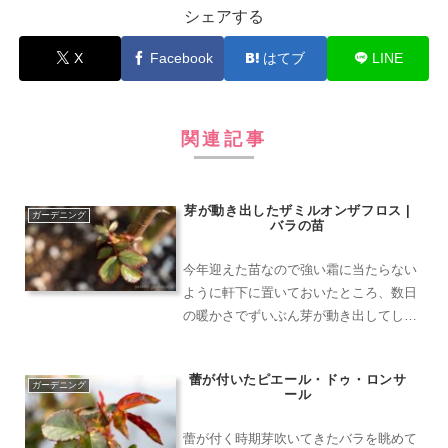
シェアする
X
Facebook
はてブ
LINE
関連記事
芽が動き出したザミルオンザフロス |
ガーデニング
バラの苗
今年迎えた苗なので強い霜に当たらない
ように軒下に置いておいたところ、数日
の暖かさでずいぶん芽が動き出してしま
いました。管理場所の都合で1月や2月の
寒い時期に芽を動かしてしまった場合
蕾が付いたピエール・ドゥ・ロンサ
は、まだ早いからと芽欠きはしないほう
ガーデニング
ール
が良い結果になることが多...
蕾が付く時期芽吹いてきたバラを眺めて