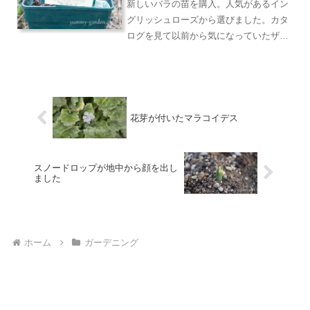
新しいバラの苗を購入。人気があるイン
グリッシュローズから選びました。カタ
ログを見て以前から気になっていたザ・
ミル・オン・ザ・フロスです。国産苗で
はなく輸入苗でデビッド・オースチンの
ブランド鉢に入った大苗。花色はピンク
中輪のカップ咲きそして房...
花芽が付いたマラコイデス
スノードロップが地中から顔を出し
ました
ホーム
ガーデニング