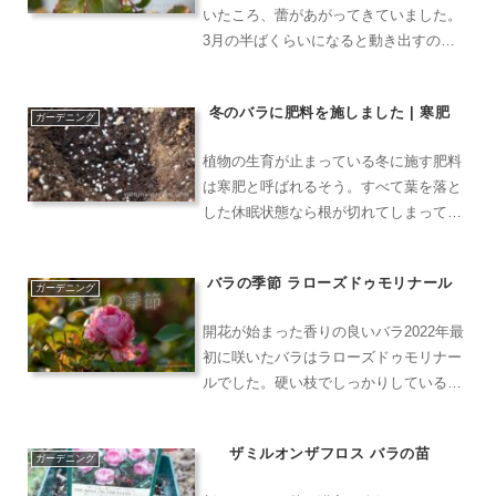
いたころ、蕾があがってきていました。
3月の半ばくらいになると動き出すのが
早い品種はつぼみが付き始めます。虫も
いたつぼみがあったと喜んでいたら、バ
冬のバラに肥料を施しました | 寒肥
ラゾウムシがすでにいました。見つけ次
ガーデニング
第捕獲しておかないと花数...
植物の生育が止まっている冬に施す肥料
は寒肥と呼ばれるそう。すべて葉を落と
した休眠状態なら根が切れてしまっても
ダメージは少ないということなのでしょ
う。つるバラの剪定を終えてから毎年1
バラの季節 ラローズドゥモリナール
月の中頃から2月にかけての時期に地植
ガーデニング
えしている薔薇のグラハム...
開花が始まった香りの良いバラ2022年最
初に咲いたバラはラローズドゥモリナー
ルでした。硬い枝でしっかりしているの
でほぼ誘引せずに育てています。丈夫で
成長力のあるバラは本当に育てやすい。
ザミルオンザフロス バラの苗
雨だけじゃなく強い風に吹かれて花は傷
ガーデニング
んでしまいますが、そ...