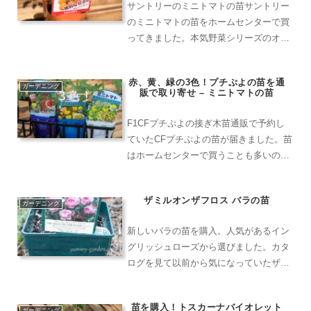
サントリーのミニトマトの苗サントリー
のミニトマトの苗をホームセンターで買
ってきました。本気野菜シリーズのオレ
ンジ色のミニトマトです。純あまオレン
ジはプラム型で1個当たりのサイズが15g
赤、黄、緑の3色！プチぷよの苗を通
から20gほどのサイズの実が付くよう
ガーデニング
販で取り寄せ – ミニトマトの苗
で、ミニトマトらしい...
F1CFプチぷよの接ぎ木苗通販で予約し
ていたCFプチぷよの苗が届きました。苗
はホームセンターで買うことも多いので
すが、今回は国華園で苗を予約していた
ものです。「プチぷよ」の赤色、黄色に
ザミルオンザフロス バラの苗
加えて緑色があるということで面白そう
ガーデニング
なので3色セットで注...
新しいバラの苗を購入。人気があるイン
グリッシュローズから選びました。カタ
ログを見て以前から気になっていたザ・
ミル・オン・ザ・フロスです。国産苗で
はなく輸入苗でデビッド・オースチンの
苗を購入！トスカーナバイオレット
ブランド鉢に入った大苗。花色はピンク
ガーデニング