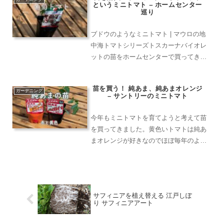
というミニトマト – ホームセンター
中輪のカップ咲きそして房...
巡り
ブドウのようなミニトマト | マウロの地
中海トマトシリーズトスカーナバイオレ
ットの苗をホームセンターで買ってきま
した。ずっと前から育ててみたいと思っ
ていた品種で、バイオレットの名前の通
苗を買う！ 純あま、純あまオレンジ
り葡萄のような赤紫色の実がなるミニト
ガーデニング
– サントリーのミニトマト
マトです。スーパーで...
今年もミニトマトを育てようと考えて苗
を買ってきました。黄色いトマトは純あ
まオレンジが好きなのでほぼ毎年のよう
に選んでいます。育て方も良く分かって
いる品種なので選びやすい私の定番。赤
いミニトマトはどれにしようかと思った
のですが、同じサントリー...
サフィニアを植え替える 江戸しぼ
り サフィニアアート