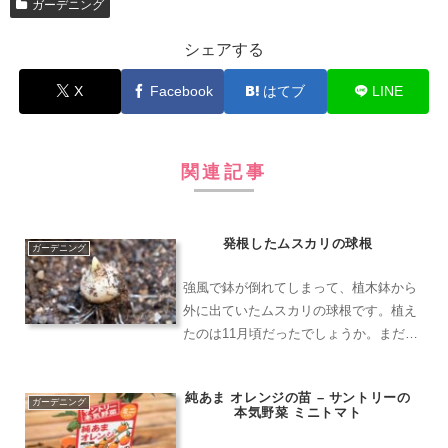
ガーデニング
シェアする
X
Facebook
はてブ
LINE
関連記事
発根したムスカリの球根
ガーデニング
強風で鉢が倒れてしまって、植木鉢から
外に出ていたムスカリの球根です。植え
たのは11月頃だったでしょうか。まだ土
から芽が出ていませんでしたが鉢の中
で、しっかりと根を伸ばし始めていたよ
純あま オレンジの苗 – サントリーの
うです。丈夫なので育て方も難しくはな
ガーデニング
本気野菜 ミニトマト
く、毎年増えていく楽しい...