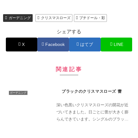
ガーデニング
クリスマスローズ
プチドール・彩
シェアする
X
Facebook
はてブ
LINE
関連記事
ブラックのクリスマスローズ 蕾
ガーデニング
深い色黒いクリスマスローズの開花が近
づいてきました。日ごとに蕾が大きく膨
らんできています。シングルのブラック
のクリスマスローズです。こちらはダブ
ルのピコティ。今年は株そのものは元気